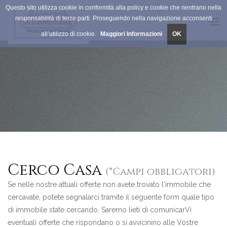
Questo sito utilizza cookie in conformità alla policy e cookie che rientrano nella
responsabilità di terze parti. Proseguendo nella navigazione acconsenti
Tog
all’utilizzo di cookie.
Maggiori Informazioni
OK
navi
Cerco Casa
(*Campi obbligatori)
Se nelle nostre attuali offerte non avete trovato l'immobile che
cercavate, potete segnalarci tramite il seguente form quale tipo
di immobile state cercando. Saremo lieti di comunicarVi
eventuali offerte che rispondano o si avvicinino alle Vostre